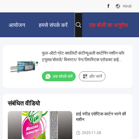
Hindi
आयोजन
हमसे संपर्क करें
एक बोली का अनुरोध
फुल-ऑटो ग्रेट क्वालिटी कंटीन्यूअली कार्टनिंग मशीन फॉर
ट्यूब्स/बोतलें/ ब्लिस्टर/ पेन/लिपस्टिक प्रोडक्ट हाई
स्पीड कार्टनिंग मशीन स्टिक टाइप प्रोडक्ट्स सॉर्टिंग
डिवाइस और हॉट ग्लू के साथ
अब संपर्क करें
और जानें
संबंधित वीडियो
हाई स्पीड एसेप्टिक कार्टन भरने की
मशीन
एसेप्टिक कार्टन फिलिंग मशीन
2025-11-28