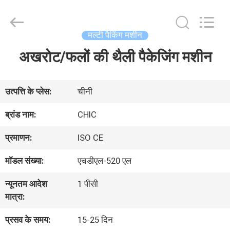
Xian
Yang
Chic
Machinery
मल्टी पैकिंग मशीन
Co.,
Ltd..
अखरोट/फलों की थैली पैकेजिंग मशीन
घर
All
Rights
Reserved.
उत्पादों
उत्पत्ति के प्लेस:
चीनी
ब्रांड नाम:
CHIC
हमारे
प्रमाणन:
ISO CE
बारे
मॉडल संख्या:
एचडीएल-520 एल
में
न्यूनतम आदेश
1 पीसी
मात्रा:
कारखाने
प्रसव के समय:
15-25 दिन