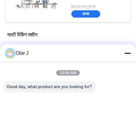
MOQ:एक टुकड़ा
संपर्क
मल्टी पैकिंग मशीन
YP65 मल्टी फंक्शन सॉस पैकिंग मशीन वर्टिकल टाइप सलाद सॉस आइस पैक
Olar J
सिलिकॉन तेल
2600W 15KHZ मानकीकृत प्लास्टिक वेल्डिंग मशीन MP -
12:56 AM
1526B/1518/1530/1532
Good day, what product are you looking for?
चॉकलेट बीन्स के लिए बहुक्रियाशील ऊर्ध्वाधर प्रकार के ग्रेन्यूल पैकिंग मशीन
लोकप्रिय श्रेणियां
सभी
मल्टी पैकिंग मशीन
पेंच हवा कंप्रेसर