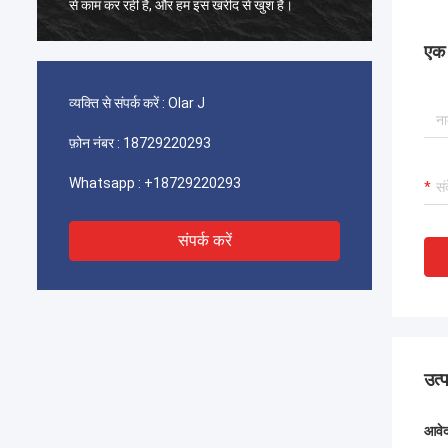
से काम कर रही है, और हम इस खरीद से खुश हैं।
से काम क
एक स
व्यक्ति से संपर्क करें :
Olar J
फ़ोन नंबर :
18729220293
Whatsapp :
+18729220293
संपर्क करें
उत्
आवे