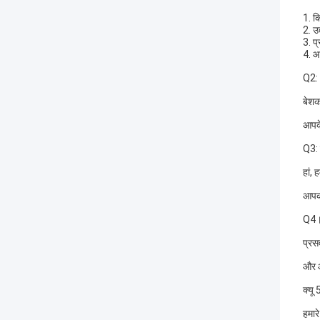
1. क
2. उ
3. प
4. आ
Q2: 
बेशक
आपके
Q3: 
हां,
आपकी
Q4।आ
प्रस
और आप
क्यू 
हमार