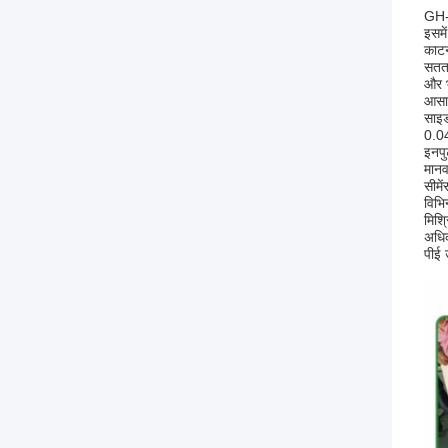
GH-6
इसमे
काटन
सतत 
और भ
आसान
साइड
0.04
इनपु
मानव
सीमे
विभि
मिश्
अधिक
पीई 