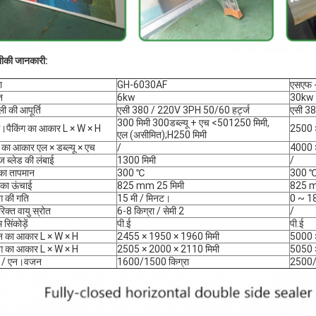
ीकी जानकारी:
ा
GH-6030AF
एसएफ 
ि
6kw
30kw
ी की आपूर्ति
एसी 380 / 220V 3PH 50/60 हर्ट्ज
एसी 38
300 मिमी 300डब्ल्यू + एच <501250 मिमी,
स।पैकिंग का आकार L × W × H
2500 
एल (असीमित);H250 मिमी
ग का आकार एल × डब्ल्यू × एच
/
4000 
िज ब्लेड की लंबाई
1300 मिमी
/
का तापमान
300 ℃
300 
का ऊंचाई
825 mm 25 मिमी
825 m
ंग की गति
15 मी / मिनट।
0 ~ 18
िक्त वायु स्रोत
6-8 किग्रा / सेमी 2
/
 सिंकोड़ें
पी.ई
पी.ई
न का आकार L × W × H
2455 × 1950 × 1960 मिमी
5000 
ंग का आकार L × W × H
2505 × 2000 × 2110 मिमी
5050 
 / एन।वजन
1600/1500 किग्रा
2500/