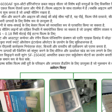
030AF फुल-ऑटो हॉरिजॉन्टल डबल साइड सीलर जो विशेष बड़ी वस्तुओं के लिए विकसित कि
ं एकल फिल्म रोलर्स ऊपर और नीचे हैं।फिल्म आइटम के साथ तालमेल में है।जबकि आइटम आगे
ा शुरू करता है जो अच्छी सीलिंग रखता है;
सील और काटने और आइटम की लंबाई की कोई सीमा नहीं है, यह पीई, फिल्म जैसे दरवाजे, सीढ़ी,
ारी उत्पादों के लिए विशेष रूप से उपयुक्त है;
ी से साफ-सफाई के लिए बेकार फिल्म को स्वचालित रूप से प्रसारित किया जा सकता है;
 सीलिंग लाइनों को वांछित स्थिति में समायोजित किया जा सकता है जो उत्कृष्ट सीलिंग ताकत प
 ~ 0.18 मिमी मोटाई पीई हटना फिल्म के लिए;
ट और आउटपुट कन्वेयर और रंगीन फिल्म पोजिशनिंग फ़ंक्शन को प्रति ग्राहक डिमांड में जोड़ा
कृत स्पर्श स्मार्ट ऑपरेशन इंटरफ़ेस ऑपरेटर के उपयोग के लिए सुविधाजनक है;
ंस पीएलसी कार्यक्रम नियंत्रक तंत्र, बिजली और वायवीय की एकीकरण को प्राप्त करता है;
न्न उत्पादों की पैकेजिंग को संतुष्ट करने के लिए क्षैतिज और ऊर्ध्वाधर खंड का पता लगाने के ल
रित सिकुड़ने वाली सुरंग SF-15040E आयातित डबल एयर सर्कुलेशन मोटरों का उपयोग करती है, 
 समान रूप से फैल सके;
उच्च शक्ति फिल्म लंबी दूरी के परिवहन और लगातार हैंडलिंग के लिए उपयुक्त है जो नुकसान 
आवेदन चित्र