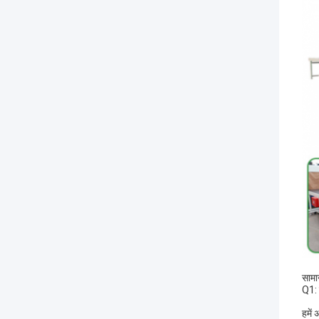
सामान
Q1: 
हमें