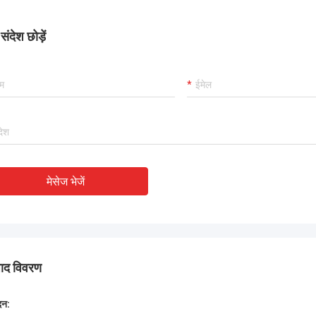
र रही है, और हम इस खरीद से खुश हैं।
ंदेश छोड़ें
मेसेज भेजें
पाद विवरण
दन: