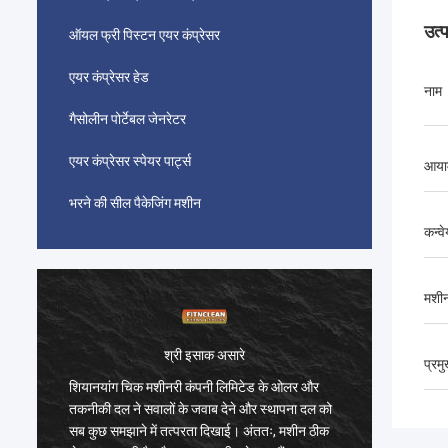
उत्
ऑयल फ्री पिस्टन एयर कंप्रेसर
एयर कंप्रेसर हेड
नाम
गैसोलीन पोर्टेबल जेनरेटर
एयर कंप्रेसर स्पेयर पार्ट्स
आया
भरने की सील पैकेजिंग मशीन
कन्व
मशी
श्री इसाक असारे
प्रम
शियानयांग चिक मशीनरी कंपनी लिमिटेड के ओलर और
शियानया
तकनीकी दल ने सवालों के जवाब देने और स्थापना दल को
तकनीकी द
सब कुछ समझाने में तत्परता दिखाई। अंततः, मशीन ठीक
सब कुछ स