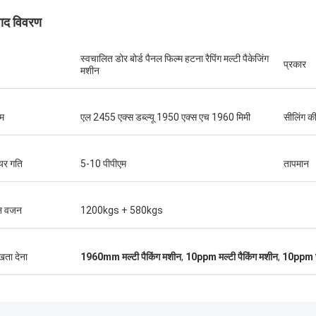
पाद विवरण
स्वचालित डोर बोर्ड पैनल फिल्म हटना रैपिंग मल्टी पैकेजिंग
प्रकार
मशीन
म
एल 2455 एक्स डब्ल्यू 1950 एक्स एच 1960 मिमी
सीलिंग की
ेयर गति
5-10 पीपीएम
तापमान
न वजन
1200kgs + 580kgs
श्री इसाक असारे
ुखता देना
1960mm मल्टी पैकिंग मशीन
,
10ppm मल्टी पैकिंग मशीन
,
10ppm छो
ंग चिक मशीनरी कंपनी लिमिटेड के ओलर और
ल ने सवालों के जवाब देने और स्थापना दल को
मझाने में तत्परता दिखाई। अंततः, मशीन ठीक