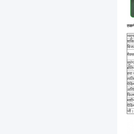
तकन
नमून
शक्त
बिजल
मैक्
सुरं
क्षैत
हवा 
तालि
पैकि
अतिर
फिल्म
मशी
पैकि
जी।