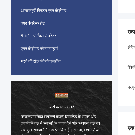
ऑयल फ्री पिस्टन एयर कंप्रेसर
एयर कंप्रेसर हेड
उत्
गैसोलीन पोर्टेबल जेनरेटर
क्षै
एयर कंप्रेसर स्पेयर पार्ट्स
भरने की सील पैकेजिंग मशीन
पैकेज
प्रम
श्री इसाक असारे
शियानयांग चिक मशीनरी कंपनी लिमिटेड के ओलर और
शियानया
तकनीकी दल ने सवालों के जवाब देने और स्थापना दल को
तकनीकी द
एक स
सब कुछ समझाने में तत्परता दिखाई। अंततः, मशीन ठीक
सब कुछ स