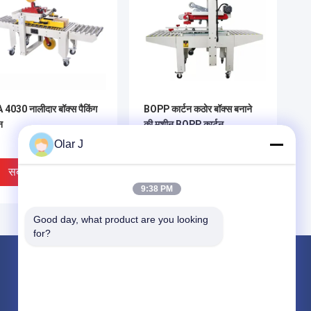
4030 नालीदार बॉक्स पैकिंग
BOPP कार्टन कठोर बॉक्स बनाने
न
की मशीन BOPP कार्टन
FXJ6050 ऑटो
Olar J
सबसे अच्छी कीमत
सबसे अच्छी कीमत
9:38 PM
Good day, what product are you looking 
for?
उत्पाद
मल्टी पैकिंग मशीन