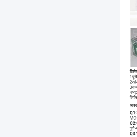
विशेष
1पूर
2अद्
3कन्
4भट्
सिलि
अक्सर
Q1
:
MOQ
Q2
:
पूर्
Q3
: