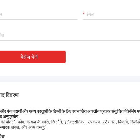
र रही है, और हम इस खरीद से खुश हैं।
मेसेज भेजें
पाद विवरण
 और पेय पदार्थों और अन्य वस्तुओं के डिब्बों के लिए स्वचालित आस्तीन प्रकार संकुचित पैकेज
ाद अनुप्रयोग
 की बोतलों, फोम, कागज के बक्से, खिलौने, इलेक्ट्रॉनिक्स, उपकरण, स्टेशनरी, किताबें, रिकॉर
्मारक लेबल, और अन्य वस्तुएं।
्देशः