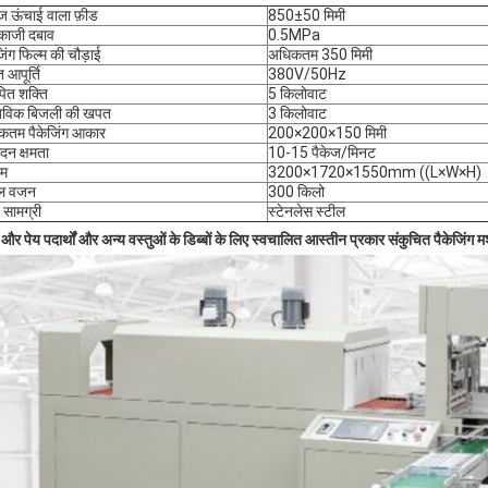
तिज ऊंचाई वाला फ़ीड
850±50 मिमी
काजी दबाव
0.5MPa
जिंग फिल्म की चौड़ाई
अधिकतम 350 मिमी
ुत आपूर्ति
380V/50Hz
पित शक्ति
5 किलोवाट
्तविक बिजली की खपत
3 किलोवाट
कतम पैकेजिंग आकार
200×200×150 मिमी
ादन क्षमता
10-15 पैकेज/मिनट
म
3200×1720×1550mm ((L×W×H)
ल वजन
300 किलो
य सामग्री
स्टेनलेस स्टील
 और पेय पदार्थों और अन्य वस्तुओं के डिब्बों के लिए स्वचालित आस्तीन प्रकार संकुचित पैकेज