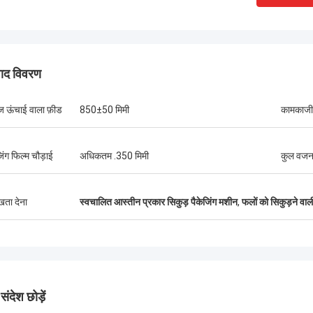
पाद विवरण
तिज ऊंचाई वाला फ़ीड
850±50 मिमी
कामकाजी
िंग फिल्म चौड़ाई
अधिकतम .350 मिमी
कुल वज
ुखता देना
स्वचालित आस्तीन प्रकार सिकुड़ पैकेजिंग मशीन
,
फलों को सिकुड़ने वाल
श्री इसाक असारे
ंग चिक मशीनरी कंपनी लिमिटेड के ओलर और
ल ने सवालों के जवाब देने और स्थापना दल को
ंदेश छोड़ें
मझाने में तत्परता दिखाई। अंततः, मशीन ठीक