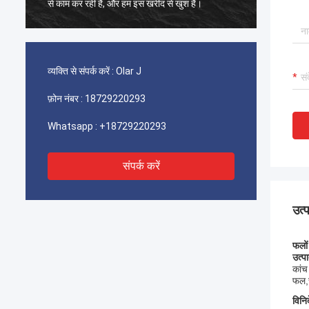
से काम कर रही है, और हम इस खरीद से खुश हैं।
से काम क
व्यक्ति से संपर्क करें :
Olar J
फ़ोन नंबर :
18729220293
Whatsapp :
+18729220293
संपर्क करें
उत्
फलों
उत्प
कांच
फल,स
विनिर