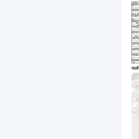
क्षै
काम
पैके
विद्य
स्था
वास
अधि
उत्प
आया
सक
मुख्
फलों