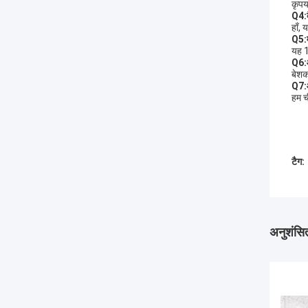
कृपय
Q4
:
हाँ,
Q5
:
यह 1
Q6
:
बेशक
Q7
:
हम च
टैग:
अनुशंसित