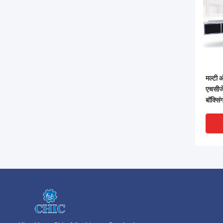
मल्टी ऑ
एचसीज
बॉक्सिं