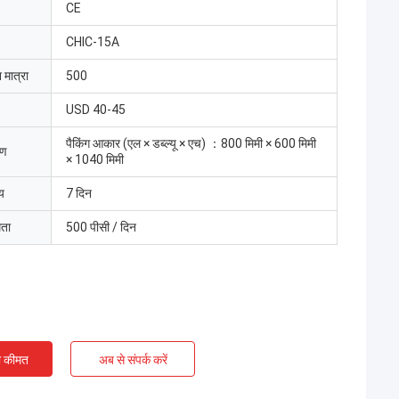
CE
CHIC-15A
 मात्रा
500
USD 40-45
पैकिंग आकार (एल × डब्ल्यू × एच) ：800 मिमी × 600 मिमी
रण
× 1040 मिमी
य
7 दिन
मता
500 पीसी / दिन
ी कीमत
अब से संपर्क करें