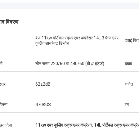
पाद विवरण
बेज 11kw पोर्टेबल स्क्रू एयर कंप्रेसर 14L 3 फेज एयर
हवाई वि
कूलिंग डायरेक्ट ड्रिवेन
ली
तीन चरण 220/60 या 440/60 (वी // हर्ट्ज)
दबाव
स्तर
62±2dB
शक्ति
ौलना
470KGS
रंग
ुखता देना
11kw एयर कूलिंग स्क्रू एयर कंप्रेसर
,
14L पोर्टेबल स्क्रू एयर कंप्र
को
ीक