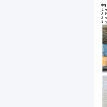
बेज
1. क
2. न
3. ब
4. प