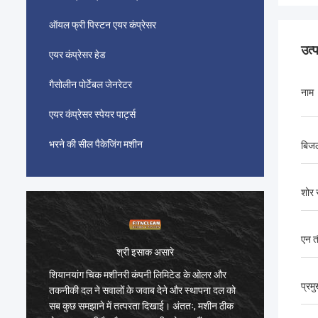
ऑयल फ्री पिस्टन एयर कंप्रेसर
उत्
एयर कंप्रेसर हेड
गैसोलीन पोर्टेबल जेनरेटर
नाम
एयर कंप्रेसर स्पेयर पार्ट्स
भरने की सील पैकेजिंग मशीन
बिज
शोर 
एन त
क असारे
श्री इसाक असारे
नी लिमिटेड के ओलर और
शियानयांग चिक मशीनरी कंपनी लिमिटेड के ओलर और
प्रम
ब देने और स्थापना दल को
तकनीकी दल ने सवालों के जवाब देने और स्थापना दल 
दिखाई। अंततः, मशीन ठीक
सब कुछ समझाने में तत्परता दिखाई। अंततः, मशीन ठ