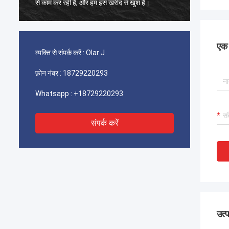
खरीद से खुश हैं।
से काम कर रही है, और हम इस खरीद से खुश हैं।
एक स
व्यक्ति से संपर्क करें :
Olar J
फ़ोन नंबर :
18729220293
Whatsapp :
+18729220293
संपर्क करें
उत्