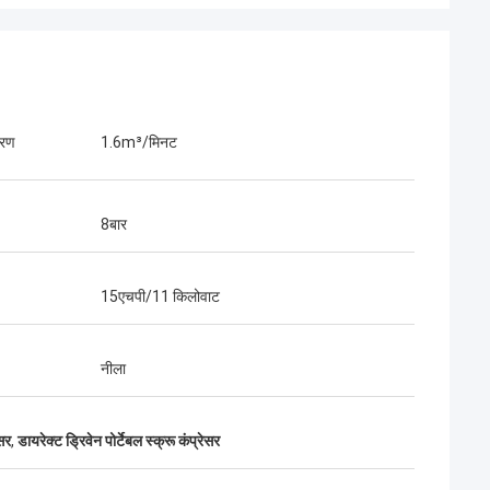
तरण
1.6m³/मिनट
8बार
15एचपी/11 किलोवाट
नीला
ेसर
,
डायरेक्ट ड्रिवेन पोर्टेबल स्क्रू कंप्रेसर