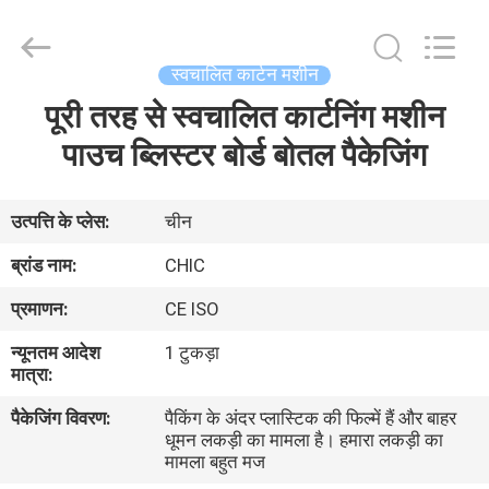
Yang
Chic
Machinery
Co.,
Ltd..
स्वचालित कार्टन मशीन
All
Rights
पूरी तरह से स्वचालित कार्टनिंग मशीन
घर
Reserved.
पाउच ब्लिस्टर बोर्ड बोतल पैकेजिंग
उत्पादों
उत्पत्ति के प्लेस:
चीन
हमारे
ब्रांड नाम:
CHIC
बारे
प्रमाणन:
CE ISO
में
न्यूनतम आदेश
1 टुकड़ा
मात्रा:
कारखाने
पैकेजिंग विवरण:
पैकिंग के अंदर प्लास्टिक की फिल्में हैं और बाहर
का
धूमन लकड़ी का मामला है। हमारा लकड़ी का
मामला बहुत मज
दौरा