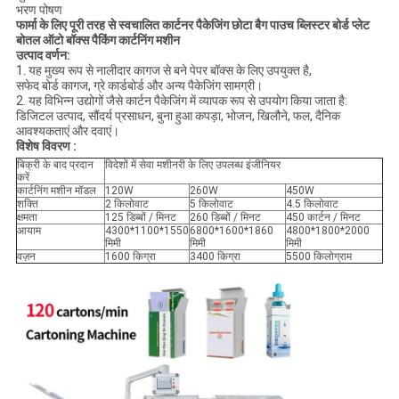
भरण पोषण
फार्मा के लिए पूरी तरह से स्वचालित कार्टनर पैकेजिंग छोटा बैग पाउच ब्लिस्टर बोर्ड प्लेट
बोतल ऑटो बॉक्स पैकिंग कार्टनिंग मशीन
उत्पाद वर्णन:
1. यह मुख्य रूप से नालीदार कागज से बने पेपर बॉक्स के लिए उपयुक्त है,
सफेद बोर्ड कागज, ग्रे कार्डबोर्ड और अन्य पैकेजिंग सामग्री।
2. यह विभिन्न उद्योगों जैसे कार्टन पैकेजिंग में व्यापक रूप से उपयोग किया जाता है:
डिजिटल उत्पाद, सौंदर्य प्रसाधन, बुना हुआ कपड़ा, भोजन, खिलौने, फल, दैनिक
आवश्यकताएं और दवाएं।
विशेष विवरण :
बिक्री के बाद प्रदान
विदेशों में सेवा मशीनरी के लिए उपलब्ध इंजीनियर
करें
कार्टनिंग मशीन मॉडल
120W
260W
450W
शक्ति
2 किलोवाट
5 किलोवाट
4.5 किलोवाट
क्षमता
125 डिब्बों / मिनट
260 डिब्बों / मिनट
450 कार्टन / मिनट
आयाम
4300*1100*1550
6800*1600*1860
4800*1800*2000
मिमी
मिमी
मिमी
वज़न
1600 किग्रा
3400 किग्रा
5500 किलोग्राम