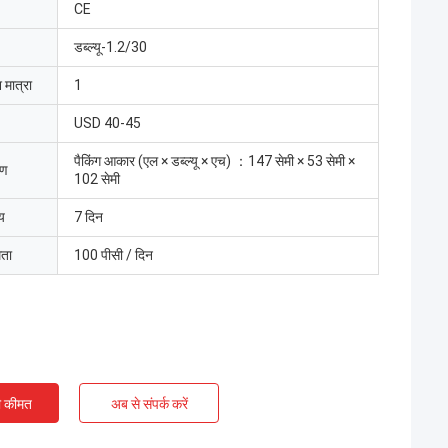
CE
डब्ल्यू-1.2/30
 मात्रा
1
USD 40-45
पैकिंग आकार (एल × डब्ल्यू × एच) ：147 सेमी × 53 सेमी ×
रण
102 सेमी
य
7 दिन
मता
100 पीसी / दिन
ी कीमत
अब से संपर्क करें