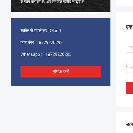
से काम कर रही है, और हम इस खरीद से खुश हैं।
से काम क
एक स
व्यक्ति से संपर्क करें :
Olar J
फ़ोन नंबर :
18729220293
Whatsapp :
+18729220293
संपर्क करें
उत्