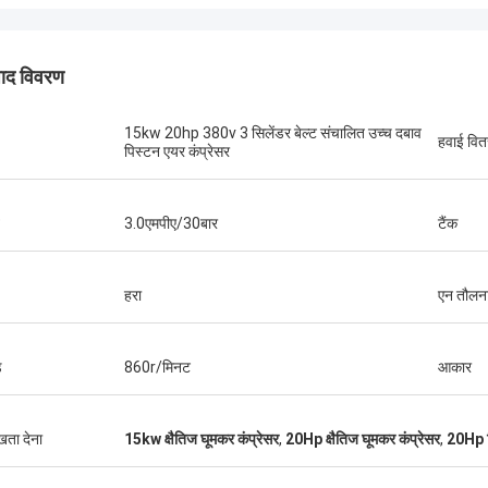
पाद विवरण
15kw 20hp 380v 3 सिलेंडर बेल्ट संचालित उच्च दबाव
हवाई वि
पिस्टन एयर कंप्रेसर
3.0एमपीए/30बार
टैंक
हरा
एन तौलन
ड
860r/मिनट
आकार
श्री इसाक असारे
ंग चिक मशीनरी कंपनी लिमिटेड के ओलर और
ुखता देना
15kw क्षैतिज घूमकर कंप्रेसर
,
20Hp क्षैतिज घूमकर कंप्रेसर
,
20Hp पि
ल ने सवालों के जवाब देने और स्थापना दल को
मझाने में तत्परता दिखाई। अंततः, मशीन ठीक