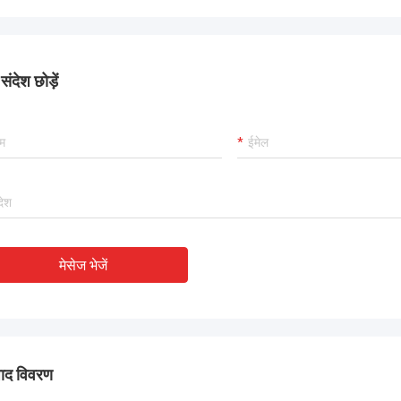
र रही है, और हम इस खरीद से खुश हैं।
ंदेश छोड़ें
मेसेज भेजें
पाद विवरण