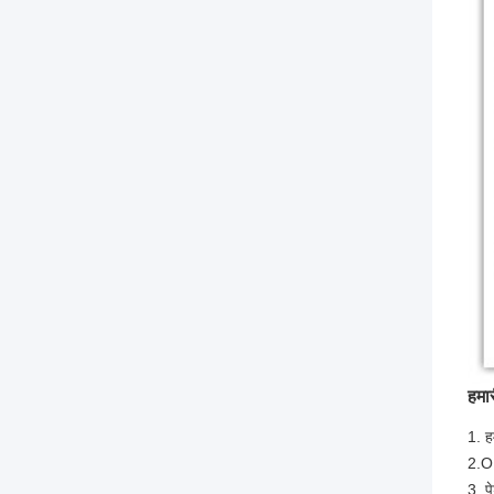
हमार
1. ह
2.OE
3. प