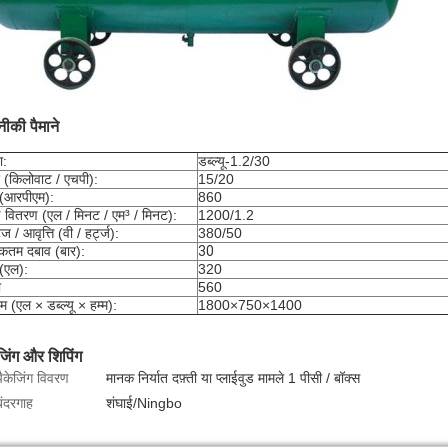
ीकी पैमाने
ा:
डब्ल्यू-1.2/30
 (किलोवाट / एचपी):
15/20
 (आरपीएम):
860
 वितरण (एल / मिनट / एम³ / मिनट):
1200/1.2
ेज / आवृत्ति (वी / हर्ट्ज):
380/50
कतम दबाव (बार):
30
 (एल):
320
ो
560
 (एल × डब्ल्यू × हम्म):
1800×750×1400
जिंग और शिपिंग
पैकेजिंग विवरण
मानक निर्यात दफ़्ती या प्लाईवुड मामले 1 पीसी / बॉक्स
बंदरगाह
शंघाई/Ningbo