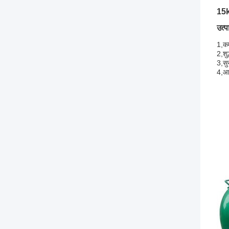
15k
उत्प
1,
क
2,
शु
3,
सु
4,
आ