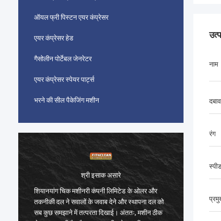
ऑयल फ्री पिस्टन एयर कंप्रेसर
उत्
एयर कंप्रेसर हेड
गैसोलीन पोर्टेबल जेनरेटर
नाम
एयर कंप्रेसर स्पेयर पार्ट्स
भरने की सील पैकेजिंग मशीन
दबाव
रंग
स्पी
श्री इसाक असारे
शियानयांग चिक मशीनरी कंपनी लिमिटेड के ओलर और
शियानया
प्रम
तकनीकी दल ने सवालों के जवाब देने और स्थापना दल को
तकनीकी द
सब कुछ समझाने में तत्परता दिखाई। अंततः, मशीन ठीक
सब कुछ स