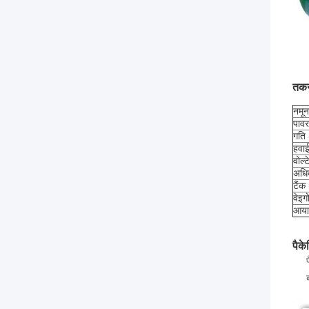
तकन
नमून
पावर
गति
हवाई
वोल्ट
अधि
टैंक
वेइग
आयाम
पैके