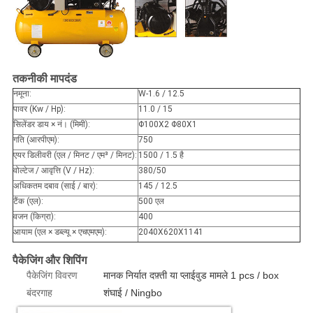
तकनीकी मापदंड
नमूना
:
W-1.6 / 12.5
पावर (Kw / Hp)
:
11.0 / 15
सिलेंडर डाय × नं। (मिमी)
:
Φ100X2 Φ80X1
गति (आरपीएम)
:
750
एयर डिलीवरी (एल / मिनट / एम³ / मिनट)
:
1500 / 1.5 है
वोल्टेज / आवृत्ति (V / Hz)
:
380/50
अधिकतम दबाव (साई / बार)
:
145 / 12.5
टैंक (एल)
:
500 एल
वजन (किग्रा)
:
400
आयाम (एल × डब्ल्यू × एचएमएम)
:
2040X620X1141
पैकेजिंग और शिपिंग
पैकेजिंग विवरण
मानक निर्यात दफ़्ती या प्लाईवुड मामले 1 pcs / box
बंदरगाह
शंघाई / Ningbo