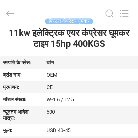
Yang
Chic
Machinery
Co.,
Ltd..
पिस्टन कंप्रेसर घूमकर
All
Rights
11kw इलेक्ट्रिक एयर कंप्रेसर घूमकर
घर
Reserved.
टाइप 15hp 400KGS
उत्पादों
उत्पत्ति के प्लेस:
चीन
हमारे
ब्रांड नाम:
OEM
बारे
प्रमाणन:
CE
में
मॉडल संख्या:
W-1.6 / 12.5
न्यूनतम आदेश
500
कारखाने
मात्रा:
का
मूल्य:
USD 40-45
दौरा