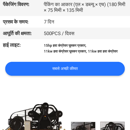
पैकेजिंग विवरण:
पैकिंग का आकार (एल × डब्ल्यू × एच) (180 मिमी
× 75 मिमी × 135 मिमी
गुणवत्ता
प्रसव के समय:
7 दिन
नियंत्रण
आपूर्ति की क्षमता:
500PCS / दिवस
हमसे
हाई लाइट:
,
15hp हवा कंप्रेसर घूमकर प्रकार
,
11kw हवा कंप्रेसर घूमकर प्रकार
11kw हवा हवा कंप्रेसर
संपर्क
करें
सबसे अच्छी कीमत
समाचार
मामले
एक