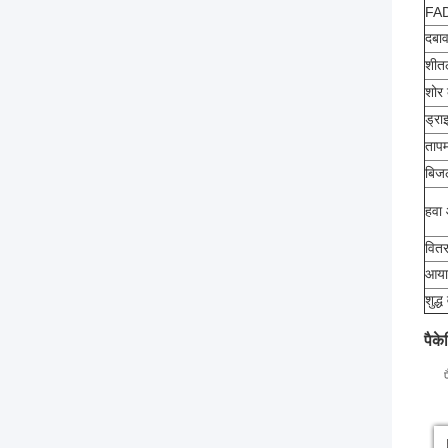
FAD
दबा
शी
शोर 
ड्रा
तापम
बिज
हवा 
वित
आया
शुद्
पैके