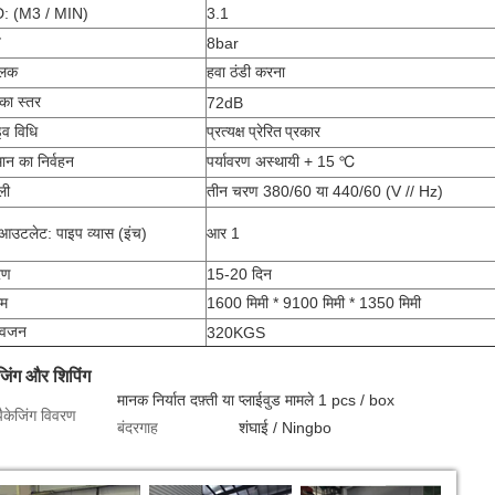
: (M3 / MIN)
3.1
व
8bar
तलक
हवा ठंडी करना
का स्तर
72dB
इव विधि
प्रत्यक्ष प्रेरित
प्रकार
ान का निर्वहन
पर्यावरण अस्थायी + 15 ℃
ली
तीन चरण 380/60 या 440/60 (V // Hz)
आउटलेट: पाइप व्यास (इंच)
आर 1
रण
15-20 दिन
म
1600 मिमी * 9100 मिमी * 1350 मिमी
ध वजन
320KGS
जिंग और शिपिंग
मानक निर्यात दफ़्ती या प्लाईवुड मामले 1 pcs / box
पैकेजिंग विवरण
बंदरगाह
शंघाई / Ningbo