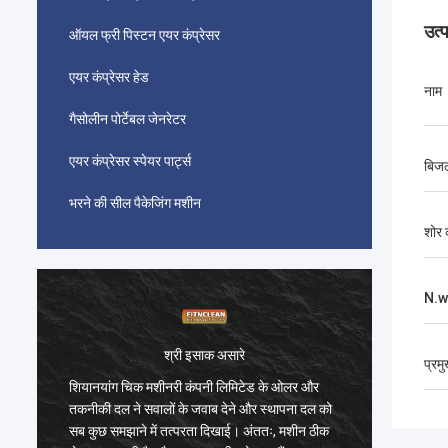
उत्
ऑयल फ्री पिस्टन एयर कंप्रेसर
एयर कंप्रेसर हेड
नाम
गैसोलीन पोर्टेबल जेनरेटर
एयर कंप्रेसर स्पेयर पार्ट्स
बिज
भरने की सील पैकेजिंग मशीन
शोर 
N.w
श्री इसाक असारे
प्रम
शियानयांग चिक मशीनरी कंपनी लिमिटेड के ओलर और
शियानया
तकनीकी दल ने सवालों के जवाब देने और स्थापना दल को
तकनीकी द
सब कुछ समझाने में तत्परता दिखाई। अंततः, मशीन ठीक
सब कुछ स