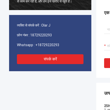
से काम कर रही है, और हम इस खरीद से खुश हैं।
से काम क
एक स
व्यक्ति से संपर्क करें :
Olar J
फ़ोन नंबर :
18729220293
Whatsapp :
+18729220293
संपर्क करें
उत्
25HP