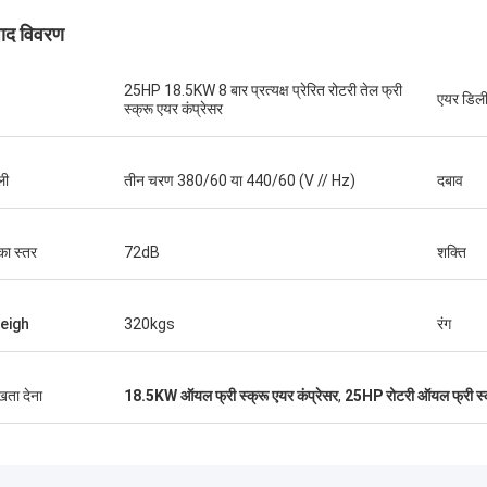
पाद विवरण
25HP 18.5KW 8 बार प्रत्यक्ष प्रेरित रोटरी तेल फ्री
एयर डिली
स्क्रू एयर कंप्रेसर
ली
तीन चरण 380/60 या 440/60 (V // Hz)
दबाव
का स्तर
72dB
शक्ति
eigh
320kgs
रंग
श्री इसाक असारे
ुखता देना
18.5KW ऑयल फ्री स्क्रू एयर कंप्रेसर
,
25HP रोटरी ऑयल फ्री स्क्
ंग चिक मशीनरी कंपनी लिमिटेड के ओलर और
ल ने सवालों के जवाब देने और स्थापना दल को
मझाने में तत्परता दिखाई। अंततः, मशीन ठीक