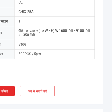
CE
CHIC-25A
 मात्रा
1
पैकिंग का आकार (L × W × H) W 1600 मिमी × 9100 मिमी
रण
× 1350 मिमी
य
7 दिन
मता
500PCS / दिवस
ी कीमत
अब से संपर्क करें