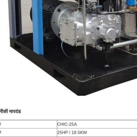
ीकी मापदंड
ा
CHIC-25A
ि
25HP / 18.5KW