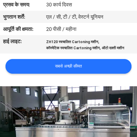
प्रसव के समय:
30 कार्य दिवस
गुणवत्ता
भुगतान शर्तें:
एल / सी, टी / टी, वेस्टर्न यूनियन
नियंत्रण
आपूर्ति की क्षमता:
20 पीसी / महीना
हाई लाइट:
,
ZH120 स्वचालित Cartoning मशीन
हमसे
,
कॉस्मेटिक स्वचालित Cartoning मशीन
ऑटो दफ़्ती मशीन
संपर्क
सबसे अच्छी कीमत
करें
समाचार
मामले
एक