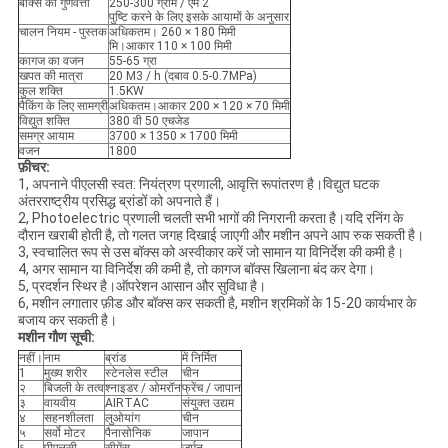
बॉक्स की गुणवत्ता
250-300 ग्राम / एम 2
पुष्टि करने के लिए इसके आयामों के अनुसार
चालन नियम - पुस्तक
अधिकतम। 260 × 180 मिमी
मि।आकार 110 × 100 मिमी
कागज का वजन
55-65 ग्रा
खपत की मात्रा
20 M3 / h (दबाव 0.5-0.7MPa)
कुल शक्ति
1.5KW
पैकिंग के लिए सामग्री
अधिकतम।आकार 200 × 120 × 70 मिमी
विद्युत शक्ति
380 वी 50 एचजेड
समग्र आयाम
3700 × 1350 × 1700 मिमी
वजन
1800
फ़ीचर:
1, अपनाने पीएलसी स्वत: नियंत्रण प्रणाली, आवृत्ति रूपांतरण है।विद्युत घटक
अंतरराष्ट्रीय प्रसिद्ध ब्रांडों को अपनाते हैं।
2, Photoelectric प्रणाली चलती सभी भागों की निगरानी करता है।यदि रनिंग के
दौरान खराबी होती है, तो गलत जगह दिखाई जाएगी और मशीन अपने आप रुक सकती है।
3, स्वचालित रूप से उस बॉक्स को अस्वीकार करें जो सामान या विनिर्देश की कमी है।
4, अगर सामान या विनिर्देश की कमी है, तो कागज बॉक्स खिलाना बंद कर देगा।
5, प्रदर्शन स्थिर है।ऑपरेशन आसान और सुविधा है।
6, मशीन लगातार फ़ीड और बॉक्स कर सकती है, मशीन श्रमिकों के 15-20 कार्यभार के
बजाय कर सकती है।
मशीन गौण सूची:
नहीं।
नाम
ब्रांड
में निर्मित
1
मुख्य शरीर
स्टेनलेस स्टील
चीन
२
बिजली के तत्व
श्नाइडर / ओमरॉन
फ्रेंच / जापान
३
वायवीय
AIRTAC
संयुक्त उद्यम
४
सहनशीलता
लुओयांग
चीन
५
सर्वो मोटर
पैनासोनिक
जापान