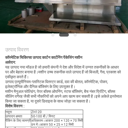
उद्धरण
का
अनुरोध
करें
साइटमैप
उत्पाद विवरण
कॉस्मेटिक चिकित्सा उत्पाद कार्टन कार्टनिंग पैकेजिंग मशीन
आवेदन:
PRIVACY
यह उत्पाद नया मॉडल है जो हमारी कंपनी ने देश और विदेश में उन्नत तकनीकों के आधार
पर और बेहतर बनाया है।मशीन उच्च तकनीक वाले उत्पाद हैं जो बिजली, गैस, प्रकाश को
POLICY
एकीकृत करते हैं।
उत्पाद एल्यूमीनियम-प्लास्टिक ब्लिस्टर कार्ड, दवा की बोतल, कॉस्मेटिक, पोकर,
इलेक्ट्रॉनिक और दैनिक बॉक्सिंग के लिए उपयुक्त है।
मशीन मैनुअल फोल्डिंग, पेपर बॉक्स ओपनिंग, स्टफ बॉक्सिंग, बैच नंबर प्रिंटिंग, बॉक्स
सीलिंग वगैरह जैसी सभी नौकरियों को अपने आप खत्म कर सकती है।इसे अकेले इस्तेमाल
किया जा सकता है, या दूसरे डिवाइस के साथ जोड़ा जा सकता है।
विशेष विवरण :
नमूना
ZH120
उत्पादन क्षमता
50-100 बी / मिनट
पैकिंग के लिए सामग्री
अधिकतम।आकार 200 × 120 × 70 मिमी
उन में।आकार 50 × 25 × 12 मिमी