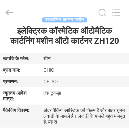
Yang
Chic
Machinery
Co.,
Ltd..
स्वचालित कार्टन मशीन
All
Rights
इलेक्ट्रिक कॉस्मेटिक ऑटोमैटिक
घर
Reserved.
कार्टनिंग मशीन ऑटो कार्टनर ZH120
उत्पादों
उत्पत्ति के प्लेस:
चीन
हमारे
ब्रांड नाम:
CHIC
बारे
प्रमाणन:
CE ISO
में
न्यूनतम आदेश
एक टुकड़ा
मात्रा:
कारखाने
पैकेजिंग विवरण:
अंदर पैकिंग प्लास्टिक की फिल्म है और बाहर धूमन
का
लकड़ी के मामले है। लकड़ी के मामले बहुत मजबूत
है, यह स
दौरा